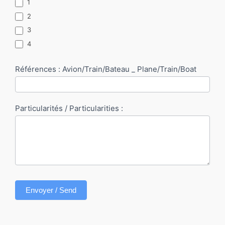
1
2
3
4
Références : Avion/Train/Bateau _ Plane/Train/Boat
Particularités / Particularities :
Envoyer / Send