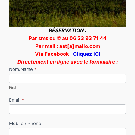
RÉSERVATION :
Par sms ou ✆ au 06 23 93 71 44
Par mail : ast[a]mailo.com
Via Facebook :
Cliquez ICI
Directement en ligne avec le formulaire :
Devis
Nom/Name
*
en
ligne
First
Email
*
Mobile / Phone